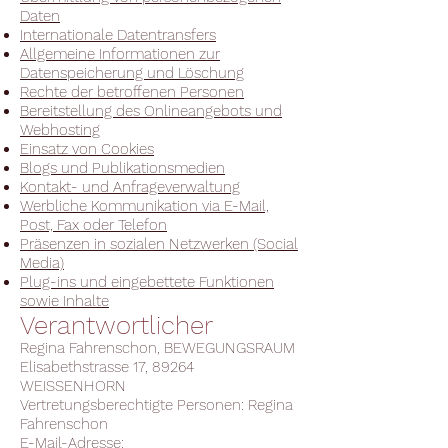
Daten
Internationale Datentransfers
Allgemeine Informationen zur
Datenspeicherung und Löschung
Rechte der betroffenen Personen
Bereitstellung des Onlineangebots und
Webhosting
Einsatz von Cookies
Blogs und Publikationsmedien
Kontakt- und Anfrageverwaltung
Werbliche Kommunikation via E-Mail,
Post, Fax oder Telefon
Präsenzen in sozialen Netzwerken (Social
Media)
Plug-ins und eingebettete Funktionen
sowie Inhalte
Verantwortlicher
Regina Fahrenschon, BEWEGUNGSRAUM
Elisabethstrasse 17, 89264
WEISSENHORN
Vertretungsberechtigte Personen: Regina
Fahrenschon
E-Mail-Adresse: