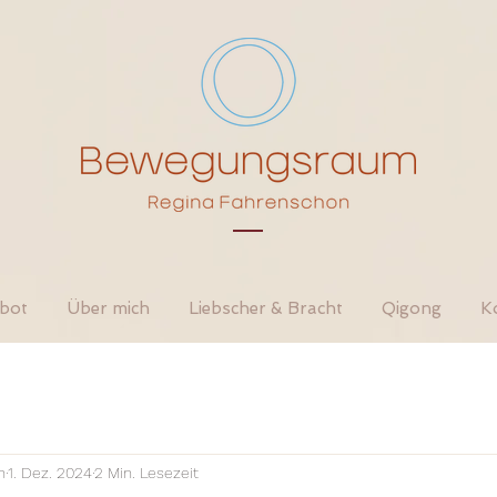
bot
Über mich
Liebscher & Bracht
Qigong
K
n
1. Dez. 2024
2 Min. Lesezeit