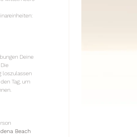
inareinheiten:
übungen Deine 
 Die 
ag loszulassen 
e den Tag, um 
nnen.
erson
dena Beach 