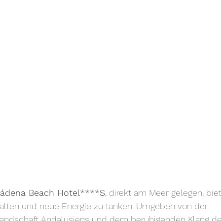
ádena Beach Hotel****S
, direkt am Meer gelegen, biet
alten und neue Energie zu tanken. Umgeben von der 
ndschaft Andalusiens und dem beruhigenden Klang de