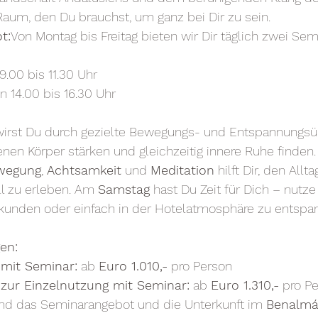
Raum, den Du brauchst, um ganz bei Dir zu sein.
t:
Von Montag bis Freitag bieten wir Dir täglich zwei Sem
9.00 bis 11.30 Uhr
n 14.00 bis 16.30 Uhr
 wirst Du durch gezielte Bewegungs- und Entspannungs
en Körper stärken und gleichzeitig innere Ruhe finden.
wegung
, 
Achtsamkeit
 und 
Meditation
 hilft Dir, den Allt
 zu erleben. Am 
Samstag
 hast Du Zeit für Dich – nutz
unden oder einfach in der Hotelatmosphäre zu entspa
en:
mit Seminar:
 ab 
Euro 1.010,-
 pro Person
ur Einzelnutzung mit Seminar:
 ab 
Euro 1.310,-
 pro P
sind das Seminarangebot und die Unterkunft im 
Benalmá